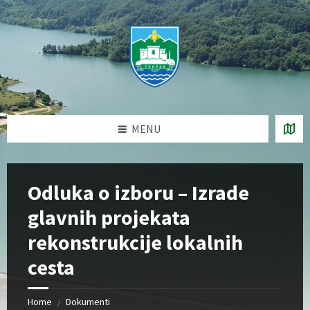
Skip
Skip
Skip
Skip
to
to
to
to
content
left
right
footer
sidebar
sidebar
MENU
Odluka o izboru – Izrade
glavnih projekata
rekonstrukcije lokalnih
cesta
Home
Dokumenti
/