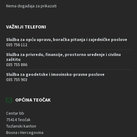
Nema događaja za prikazati
VAŽNIJI TELEFONI
Služba za opću upravu, boračka pitanja i zajedničke poslove
035 756 112
Služba za privredu, finansije, prostorno uređenje i civilnu
zaštitu
035 755 886
Služba za geodetske i imovinsko-pravne poslove
035 755 903
OPĆINA TEOČAK
Centar bb
75414 Teočak
Tuzlanski kanton
Bosna i Hercegovina