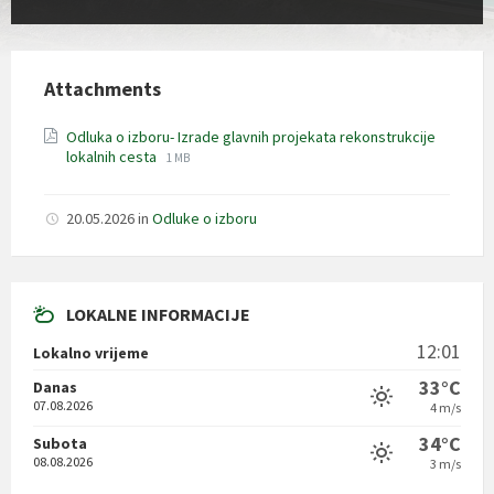
Attachments
Odluka o izboru- Izrade glavnih projekata rekonstrukcije
File
File
lokalnih cesta
1 MB
extension:
size:
pdf
20.05.2026
in
Odluke o izboru
LOKALNE INFORMACIJE
12:01
Lokalno vrijeme
33°C
Danas
07.08.2026
4 m/s
34°C
Subota
08.08.2026
3 m/s