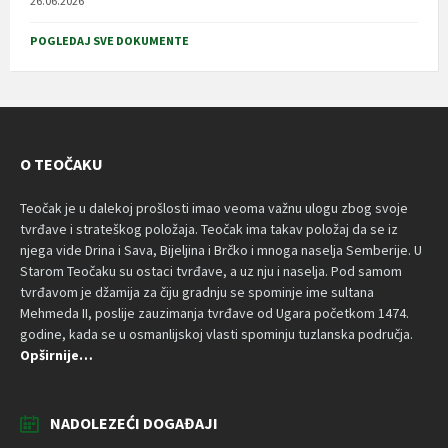
26.06.2026
POGLEDAJ SVE DOKUMENTE
O TEOČAKU
Teočak je u dalekoj prošlosti imao veoma važnu ulogu zbog svoje
tvrđave i strateškog položaja. Teočak ima takav položaj da se iz
njega vide Drina i Sava, Bijeljina i Brčko i mnoga naselja Semberije. U
Starom Teočaku su ostaci tvrđave, a uz nju i naselja. Pod samom
tvrđavom je džamija za čiju gradnju se spominje ime sultana
Mehmeda II, poslije zauzimanja tvrđave od Ugara početkom 1474.
godine, kada se u osmanlijskoj vlasti spominju tuzlanska područja.
Opširnije…
NADOLEZEĆI DOGAĐAJI