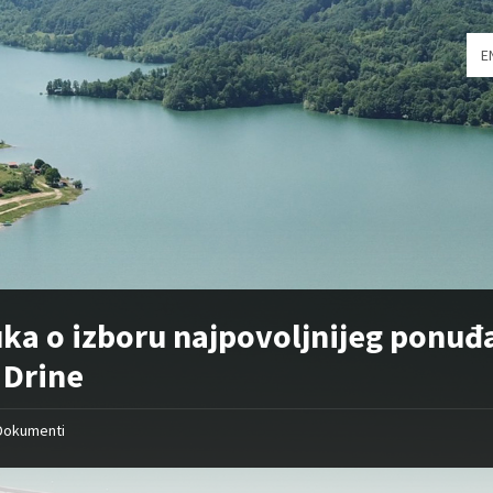
Cho
E
lan
ka o izboru najpovoljnijeg ponuđ
 Drine
Dokumenti