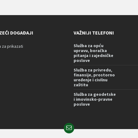
ZEĆI DOGAĐAJI
VAŽNIJI TELEFONI
Služba za opću
za prikazati
upravu, boračka
pitanja i zajedničke
poslove
Služba za privredu,
finansije, prostorno
uređenje i civilnu
zaštitu
Služba za geodetske
i imovinsko-pravne
poslove
Email