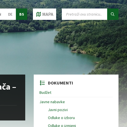
ose
SEARCH:
MAPA
N
DE
BS
guage:
DOKUMENTI
ača –
Budžet
Javne nabavke
Javni pozivi
Odluke o izboru
Odluke o izmjeni