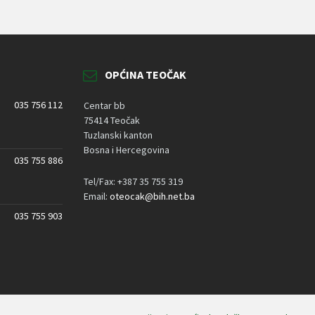
OPĆINA TEOČAK
035 756 112
Centar bb
75414 Teočak
Tuzlanski kanton
Bosna i Hercegovina
035 755 886
Tel/Fax: +387 35 755 319
Email:
oteocak@bih.net.ba
035 755 903