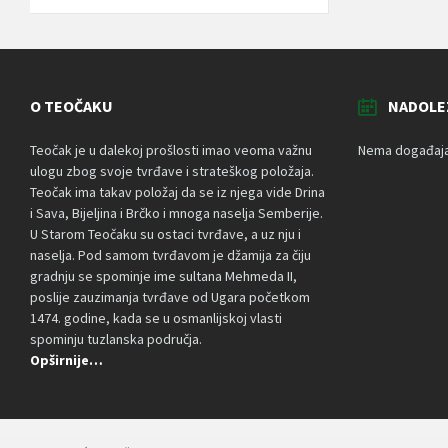
O TEOČAKU
NADOLE
Teočak je u dalekoj prošlosti imao veoma važnu
Nema događaja 
ulogu zbog svoje tvrđave i strateškog položaja.
Teočak ima takav položaj da se iz njega vide Drina
i Sava, Bijeljina i Brčko i mnoga naselja Semberije.
U Starom Teočaku su ostaci tvrđave, a uz nju i
naselja. Pod samom tvrđavom je džamija za čiju
gradnju se spominje ime sultana Mehmeda II,
poslije zauzimanja tvrđave od Ugara početkom
1474. godine, kada se u osmanlijskoj vlasti
spominju tuzlanska područja.
Opširnije…