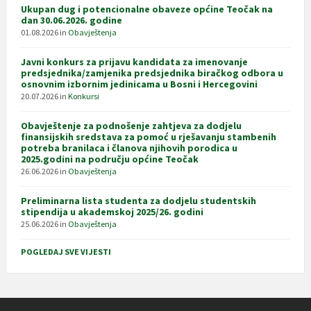
Ukupan dug i potencionalne obaveze općine Teočak na
dan 30.06.2026. godine
01.08.2026
in
Obavještenja
Javni konkurs za prijavu kandidata za imenovanje
predsjednika/zamjenika predsjednika biračkog odbora u
osnovnim izbornim jedinicama u Bosni i Hercegovini
20.07.2026
in
Konkursi
Obavještenje za podnošenje zahtjeva za dodjelu
finansijskih sredstava za pomoć u rješavanju stambenih
potreba branilaca i članova njihovih porodica u
2025.godini na području općine Teočak
26.06.2026
in
Obavještenja
Preliminarna lista studenta za dodjelu studentskih
stipendija u akademskoj 2025/26. godini
25.06.2026
in
Obavještenja
POGLEDAJ SVE VIJESTI