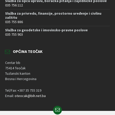
Služba za opću upravu, boračka pitanja i zajedničke poslove
035 756 112
Služba za privredu, finansije, prostorno uređenje i civilnu
zaštitu
035 755 886
Služba za geodetske i imovinsko-pravne poslove
035 755 903
OPĆINA TEOČAK
Centar bb
75414 Teočak
Tuzlanski kanton
Bosna i Hercegovina
Tel/Fax: +387 35 755 319
Email:
oteocak@bih.net.ba
Email