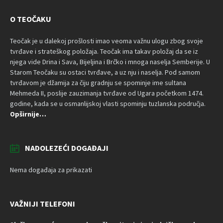
O TEOČAKU
Teočak je u dalekoj prošlosti imao veoma važnu ulogu zbog svoje
tvrđave i strateškog položaja. Teočak ima takav položaj da se iz
njega vide Drina i Sava, Bijeljina i Brčko i mnoga naselja Semberije. U
Starom Teočaku su ostaci tvrđave, a uz nju i naselja. Pod samom
tvrđavom je džamija za čiju gradnju se spominje ime sultana
Mehmeda II, poslije zauzimanja tvrđave od Ugara početkom 1474.
godine, kada se u osmanlijskoj vlasti spominju tuzlanska područja.
Opširnije…
NADOLEZEĆI DOGAĐAJI
Nema događaja za prikazati
VAŽNIJI TELEFONI