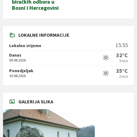
biračkih odbora u
Bosni i Hercegovini
LOKALNE INFORMACIJE
15:55
Lokalno vrijeme
32°C
Danas
09.08.2026
3 m/s
35°C
Ponedjeljak
10.08.2026
2 m/s
GALERIJA SLIKA