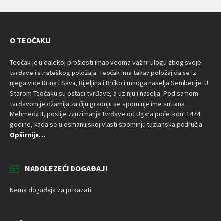
O TEOČAKU
Teočak je u dalekoj prošlosti imao veoma važnu ulogu zbog svoje
tvrđave i strateškog položaja. Teočak ima takav položaj da se iz
njega vide Drina i Sava, Bijeljina i Brčko i mnoga naselja Semberije. U
Starom Teočaku su ostaci tvrđave, a uz nju i naselja. Pod samom
tvrđavom je džamija za čiju gradnju se spominje ime sultana
Mehmeda II, poslije zauzimanja tvrđave od Ugara početkom 1474.
godine, kada se u osmanlijskoj vlasti spominju tuzlanska područja.
Opširnije…
NADOLEZEĆI DOGAĐAJI
Nema događaja za prikazati