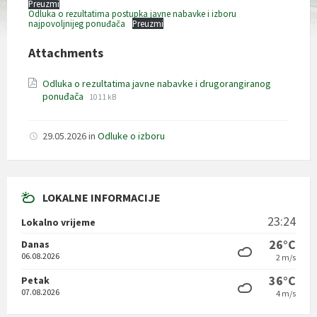
Preuzmi
Odluka o rezultatima postupka javne nabavke i izboru
najpovoljnijeg ponuđača
Preuzmi
Attachments
Odluka o rezultatima javne nabavke i drugorangiranog
File
File
ponuđača
1011 kB
extension:
size:
pdf
29.05.2026
in
Odluke o izboru
LOKALNE INFORMACIJE
23:24
Lokalno vrijeme
26°C
Danas
06.08.2026
2 m/s
36°C
Petak
07.08.2026
4 m/s