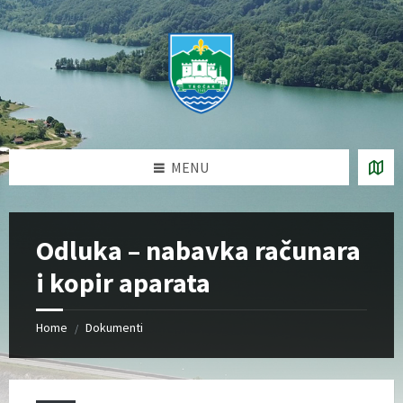
Skip
Skip
Skip
Skip
to
to
to
to
content
left
right
footer
sidebar
sidebar
MENU
Odluka – nabavka računara
i kopir aparata
Home
Dokumenti
/