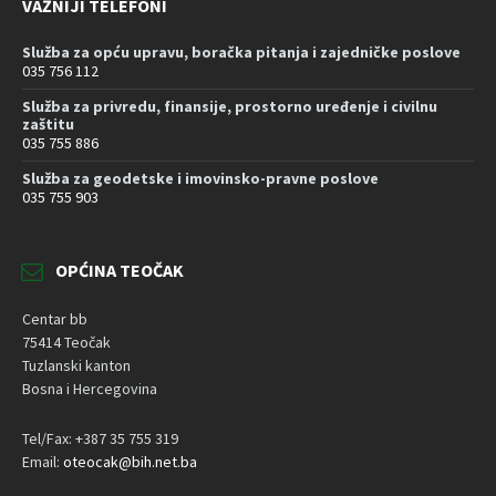
VAŽNIJI TELEFONI
Služba za opću upravu, boračka pitanja i zajedničke poslove
035 756 112
Služba za privredu, finansije, prostorno uređenje i civilnu
zaštitu
035 755 886
Služba za geodetske i imovinsko-pravne poslove
035 755 903
OPĆINA TEOČAK
Centar bb
75414 Teočak
Tuzlanski kanton
Bosna i Hercegovina
Tel/Fax: +387 35 755 319
Email:
oteocak@bih.net.ba