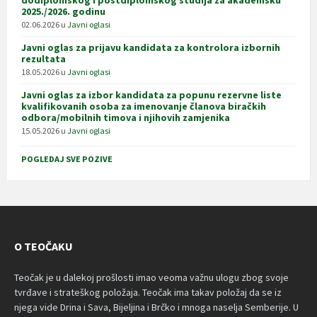
dodiplomskog i postdiplomskog studija za akademsku
2025./2026. godinu
02.06.2026
u
Javni oglasi
Javni oglas za prijavu kandidata za kontrolora izbornih
rezultata
18.05.2026
u
Javni oglasi
Javni oglas za izbor kandidata za popunu rezervne liste
kvalifikovanih osoba za imenovanje članova biračkih
odbora/mobilnih timova i njihovih zamjenika
15.05.2026
u
Javni oglasi
POGLEDAJ SVE POZIVE
O TEOČAKU
Teočak je u dalekoj prošlosti imao veoma važnu ulogu zbog svoje
tvrđave i strateškog položaja. Teočak ima takav položaj da se iz
njega vide Drina i Sava, Bijeljina i Brčko i mnoga naselja Semberije. U