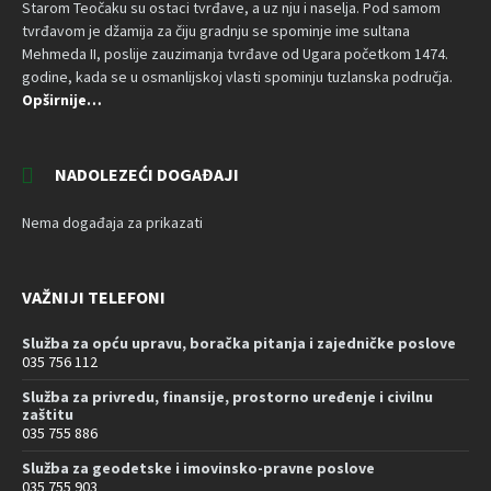
Starom Teočaku su ostaci tvrđave, a uz nju i naselja. Pod samom
tvrđavom je džamija za čiju gradnju se spominje ime sultana
Mehmeda II, poslije zauzimanja tvrđave od Ugara početkom 1474.
godine, kada se u osmanlijskoj vlasti spominju tuzlanska područja.
Opširnije…
NADOLEZEĆI DOGAĐAJI
Nema događaja za prikazati
VAŽNIJI TELEFONI
Služba za opću upravu, boračka pitanja i zajedničke poslove
035 756 112
Služba za privredu, finansije, prostorno uređenje i civilnu
zaštitu
035 755 886
Služba za geodetske i imovinsko-pravne poslove
035 755 903