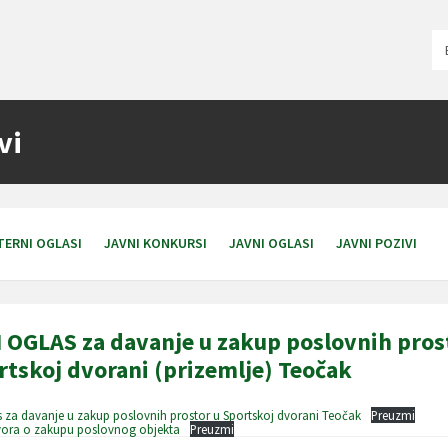
Ch
la
vi
TERNI OGLASI
JAVNI KONKURSI
JAVNI OGLASI
JAVNI POZIVI
 OGLAS za davanje u zakup poslovnih pros
rtskoj dvorani (prizemlje) Teočak
s za davanje u zakup poslovnih prostor u Sportskoj dvorani Teočak
Preuzmi
vora o zakupu poslovnog objekta
Preuzmi