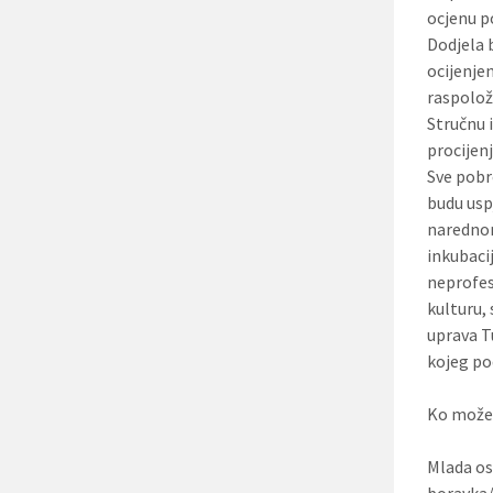
ocjenu p
Dodjela 
ocijenje
raspolož
Stručnu 
procije
Sve pobr
budu usp
narednom
inkubaci
neprofes
kulturu,
uprava T
kojeg po
Ko može 
Mlada os