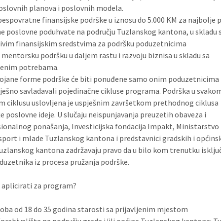
oslovnih planova i poslovnih modela.
bespovratne finansijske podrške u iznosu do 5.000 KM za najbolje 
ne poslovne poduhvate na području Tuzlanskog kantona, u skladu 
ivim finansijskim sredstvima za podršku poduzetnicima
i mentorsku podršku u daljem rastu i razvoju biznisa u skladu sa
njenim potrebama.
ojane forme podrške će biti ponuđene samo onim poduzetnicima 
ješno savladavali pojedinačne cikluse programa. Podrška u svako
 ciklusu uslovljena je uspješnim završetkom prethodnog ciklusa
je poslovne ideje. U slučaju neispunjavanja preuzetih obaveza i
ionalnog ponašanja, Investicijska fondacija Impakt, Ministarstvo
 sport i mlade Tuzlanskog kantona i predstavnici gradskih i općins
uzlanskog kantona zadržavaju pravo da u bilo kom trenutku isključ
duzetnika iz procesa pružanja podrške.
aplicirati za program?
oba od 18 do 35 godina starosti sa prijavljenim mjestom