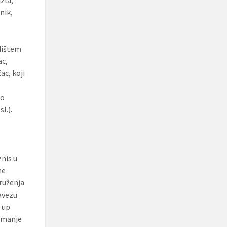
zla,
nik,
edištem
ac,
ac, koji
 o
l.).
znis u
ne
ruženja
bavezu
t up
ajmanje