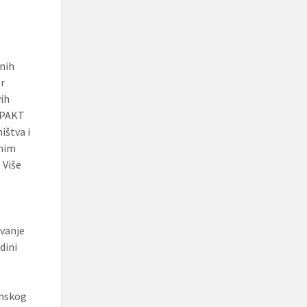
lnih
or
vih
IMPAKT
ištva i
lnim
 Više
e
avanje
dini
anskog