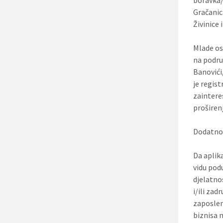
boravka/
Gračanic
Živinice 
Mlade os
na podru
Banovići,
je regis
zaintere
proširenj
Dodatno,
Da aplik
vidu pod
djelatno
i/ili za
zaposlen
biznisa 