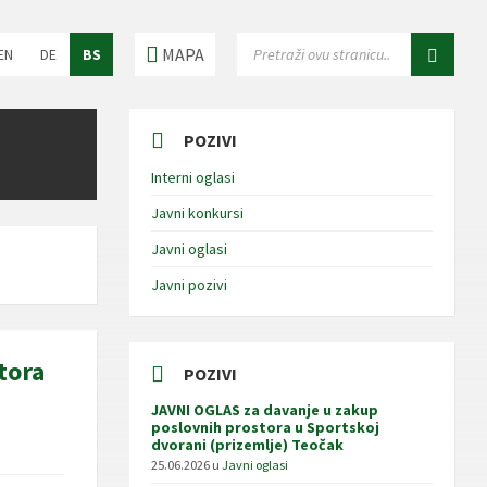
oose
SEARCH:
MAPA
EN
DE
BS
nguage:
POZIVI
Interni oglasi
Javni konkursi
Javni oglasi
Javni pozivi
tora
POZIVI
JAVNI OGLAS za davanje u zakup
poslovnih prostora u Sportskoj
dvorani (prizemlje) Teočak
25.06.2026
u
Javni oglasi