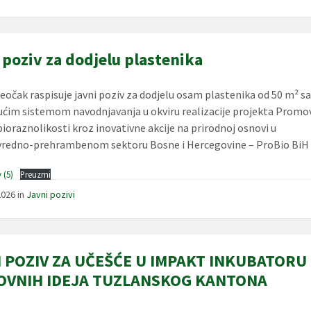
 poziv za dodjelu plastenika
eočak raspisuje javni poziv za dodjelu osam plastenika od 50 m² s
ućim sistemom navodnjavanja u okviru realizacije projekta Promo
bioraznolikosti kroz inovativne akcije na prirodnoj osnovi u
vredno-prehrambenom sektoru Bosne i Hercegovine – ProBio BiH
 (5)
Preuzmi
2026
in
Javni pozivi
I POZIV ZA UČEŠĆE U IMPAKT INKUBATORU
OVNIH IDEJA TUZLANSKOG KANTONA