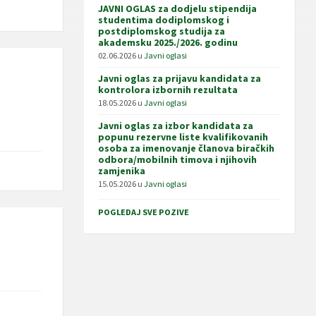
JAVNI OGLAS za dodjelu stipendija
studentima dodiplomskog i
postdiplomskog studija za
akademsku 2025./2026. godinu
02.06.2026
u
Javni oglasi
Javni oglas za prijavu kandidata za
kontrolora izbornih rezultata
18.05.2026
u
Javni oglasi
Javni oglas za izbor kandidata za
popunu rezervne liste kvalifikovanih
osoba za imenovanje članova biračkih
odbora/mobilnih timova i njihovih
zamjenika
15.05.2026
u
Javni oglasi
POGLEDAJ SVE POZIVE