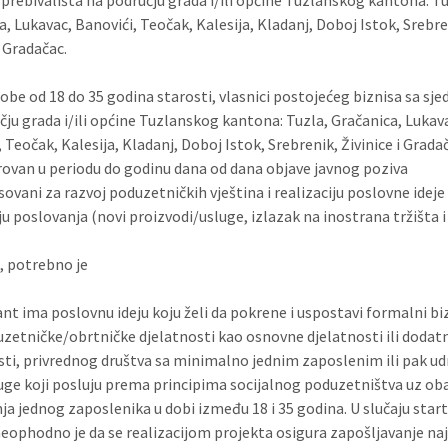
prebivališta na području grada i/ili općine Tuzlanskog kantona: Tu
a, Lukavac, Banovići, Teočak, Kalesija, Kladanj, Doboj Istok, Srebre
i Gradačac.
obe od 18 do 35 godina starosti, vlasnici postojećeg biznisa sa sj
čju grada i/ili općine Tuzlanskog kantona: Tuzla, Gračanica, Lukav
 Teočak, Kalesija, Kladanj, Doboj Istok, Srebrenik, Živinice i Gradač
trovan u periodu do godinu dana od dana objave javnog poziva
sovani za razvoj poduzetničkih vještina i realizaciju poslovne ideje
u poslovanja (novi proizvodi/usluge, izlazak na inostrana tržišta i s
 potrebno je
ant ima poslovnu ideju koju želi da pokrene i uspostavi formalni bi
uzetničke/obrtničke djelatnosti kao osnovne djelatnosti ili dodat
sti, privrednog društva sa minimalno jednim zaposlenim ili pak ud
druge koji posluju prema principima socijalnog poduzetništva uz o
ja jednog zaposlenika u dobi između 18 i 35 godina. U slučaju star
neophodno je da se realizacijom projekta osigura zapošljavanje n