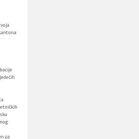
zvoja
 kantona
bacije
ijedećih
ca
zetničkih
rsku
vnog
om za