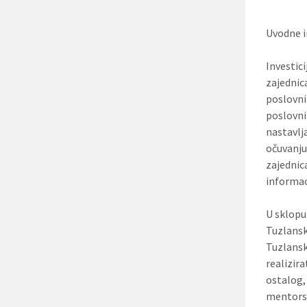
Uvodne i
Investici
zajednic
poslovni
poslovni
nastavlj
očuvanju
zajednic
informac
U sklopu
Tuzlansk
Tuzlansk
realizir
ostalog,
mentorsk