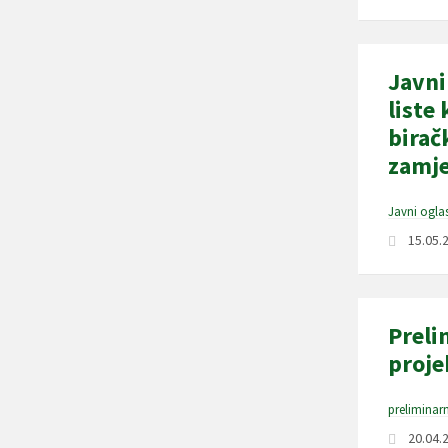
Javni
liste
birač
zamj
Javni oglas
15.05.
Preli
proje
preliminarn
20.04.