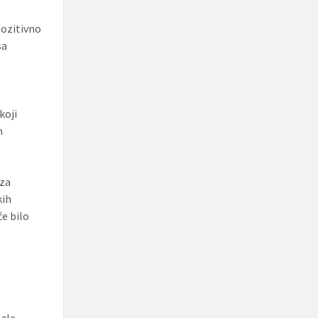
pozitivno
sa
koji
m
 za
kih
e bilo