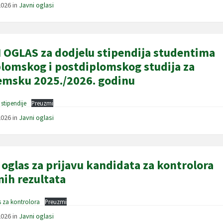
2026
in
Javni oglasi
 OGLAS za dodjelu stipendija studentima
lomskog i postdiplomskog studija za
msku 2025./2026. godinu
 stipendije
Preuzmi
2026
in
Javni oglasi
 oglas za prijavu kandidata za kontrolora
nih rezultata
s za kontrolora
Preuzmi
2026
in
Javni oglasi