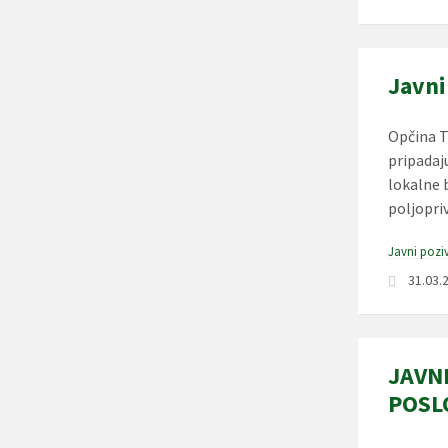
Javni
Opčina T
pripadaj
lokalne 
poljopri
Javni poziv
31.03.
JAVN
POSL