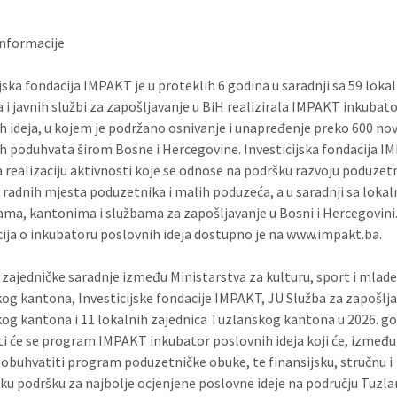
nformacije
jska fondacija IMPAKT je u proteklih 6 godina u saradnji sa 59 loka
a i javnih službi za zapošljavanje u BiH realizirala IMPAKT inkubat
h ideja, u kojem je podržano osnivanje i unapređenje preko 600 no
h poduhvata širom Bosne i Hercegovine. Investicijska fondacija 
a realizaciju aktivnosti koje se odnose na podršku razvoju poduzetn
 radnih mjesta poduzetnika i malih poduzeća, a u saradnji sa loka
ama, kantonima i službama za zapošljavanje u Bosni i Hercegovini.
ija o inkubatoru poslovnih ideja dostupno je na www.impakt.ba.
 zajedničke saradnje između Ministarstva za kulturu, sport i mlad
og kantona, Investicijske fondacije IMPAKT, JU Služba za zapošlj
og kantona i 11 lokalnih zajednica Tuzlanskog kantona u 2026. go
ati će se program IMPAKT inkubator poslovnih ideja koji će, između
 obuhvatiti program poduzetničke obuke, te finansijsku, stručnu i
u podršku za najbolje ocjenjene poslovne ideje na području Tuzl