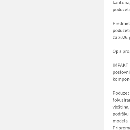
kantona,
poduzet
Predmetn
poduzetn
za 2026.
Opis pr
IMPAKT i
poslovnih
kompone
Poduzetn
fokusira
vještina
podršku 
modela.
Priprema