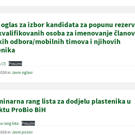
 oglas za izbor kandidata za popunu rezer
 kvalifikovanih osoba za imenovanje člano
kih odbora/mobilnih timova i njihovih
enika
 (7)
Preuzmi
2026
in
Javni oglasi
minarna rang lista za dodjelu plastenika u
ktu ProBio BiH
a rang lista
Preuzmi
2026
in
Javni pozivi