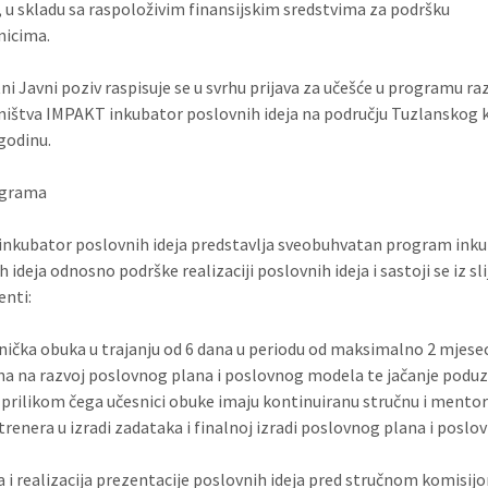
 u skladu sa raspoloživim finansijskim sredstvima za podršku
nicima.
i Javni poziv raspisuje se u svrhu prijava za učešće u programu ra
ištva IMPAKT inkubator poslovnih ideja na području Tuzlanskog
 godinu.
ograma
nkubator poslovnih ideja predstavlja sveobuhvatan program inku
 ideja odnosno podrške realizaciji poslovnih ideja i sastoji se iz sl
nti:
ička obuka u trajanju od 6 dana u periodu od maksimalno 2 mjese
na na razvoj poslovnog plana i poslovnog modela te jačanje podu
, prilikom čega učesnici obuke imaju kontinuiranu stručnu i mento
trenera u izradi zadataka i finalnoj izradi poslovnog plana i poslo
 i realizacija prezentacije poslovnih ideja pred stručnom komisij