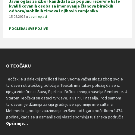
Javni oglas za izbor kandidata za popunu rezervne liste
kvalifikovanih osoba za imenovanje članova biračkih
odbora/mobilnih timova i njihovih zamjenika
15.05.2026
u
Javni oglasi
POGLEDAJ SVE POZIVE
O TEOČAKU
Teočak je u dalekoj prošlosti imao veoma važnu ulogu zbog svoje
tvrđave i strateškog položaja. Teočak ima takav položaj da se iz
njega vide Drina i Sava, Bijeljina i Brčko i mnoga naselja Semberije. U
Starom Teočaku su ostaci tvrđave, a uz nju i naselja. Pod samom
tvrđavom je džamija za čiju gradnju se spominje ime sultana
Mehmeda II, poslije zauzimanja tvrđave od Ugara početkom 1474.
godine, kada se u osmanlijskoj vlasti spominju tuzlanska područja.
Opširnije…