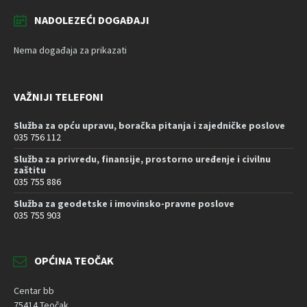
NADOLEZEĆI DOGAĐAJI
Nema događaja za prikazati
VAŽNIJI TELEFONI
Služba za opću upravu, boračka pitanja i zajedničke poslove
035 756 112
Služba za privredu, finansije, prostorno uređenje i civilnu
zaštitu
035 755 886
Služba za geodetske i imovinsko-pravne poslove
035 755 903
OPĆINA TEOČAK
Centar bb
75414 Teočak