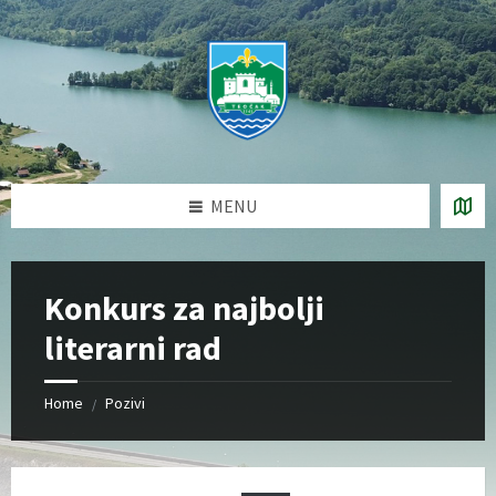
Skip
Skip
Skip
Skip
to
to
to
to
content
left
right
footer
sidebar
sidebar
MENU
Konkurs za najbolji
literarni rad
Home
Pozivi
/